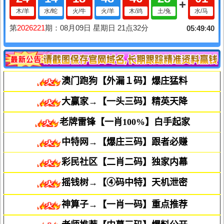
澳门跑狗【外漏１码】爆庄猛料
大赢家→【一头三码】精英天降
老牌雷锋【一肖100%】白手起家
中特网→【爆庄三码】跟者必赚
彩民社区【二肖二码】独家内幕
摇钱树→【④码中特】天机泄密
神算子→【一肖一码】重点推荐