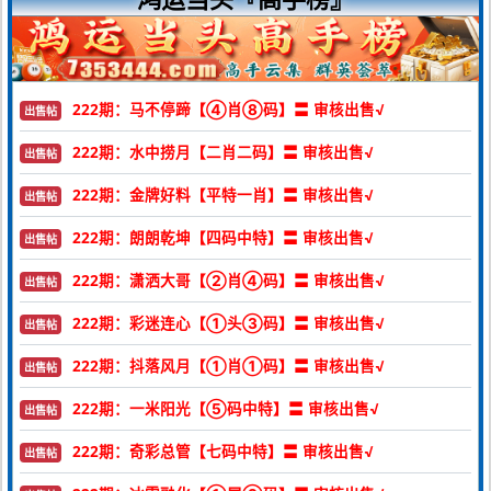
222期：马不停蹄【④肖⑧码】〓 审核出售√
出售帖
222期：水中捞月【二肖二码】〓 审核出售√
出售帖
222期：金牌好料【平特一肖】〓 审核出售√
出售帖
222期：朗朗乾坤【四码中特】〓 审核出售√
出售帖
222期：潇洒大哥【②肖④码】〓 审核出售√
出售帖
222期：彩迷连心【①头③码】〓 审核出售√
出售帖
222期：抖落风月【①肖①码】〓 审核出售√
出售帖
222期：一米阳光【⑤码中特】〓 审核出售√
出售帖
222期：奇彩总管【七码中特】〓 审核出售√
出售帖