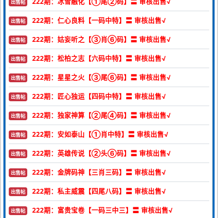
222期：冰雪融化【①尾②码】〓 审核出售√
出售帖
222期：仁心良料【一码中特】〓 审核出售√
出售帖
222期：姑妄听之【③肖⑥码】〓 审核出售√
出售帖
222期：松柏之志【六码中特】〓 审核出售√
出售帖
222期：星星之火【③尾⑥码】〓 审核出售√
出售帖
222期：匠心独运【四码中特】〓 审核出售√
出售帖
222期：独家神算【②尾④码】〓 审核出售√
出售帖
222期：安如泰山【①肖中特】〓 审核出售√
出售帖
222期：英雄传说【②头⑥码】〓 审核出售√
出售帖
222期：金牌码神【三肖三码】〓 审核出售√
出售帖
222期：私主威震【四尾八码】〓 审核出售√
出售帖
222期：富贵宝卷【一码三中三】〓 审核出售√
出售帖